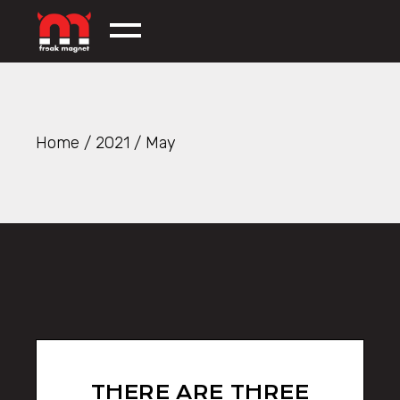
Skip
to
the
content
Home
2021
May
THERE ARE THREE