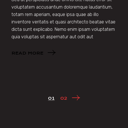
voluptatem accusantium doloremque laudantium,
totam rem aperiam, eaque ipsa quae ab illo
inventore veritatis et quasi architecto beatae vitae
dicta sunt explicabo. Nemo enim ipsam voluptatem
quia voluptas sit aspernatur aut odit aut
READ MORE
POSTS
01
02
PAGINATION
Search