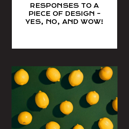
RESPONSES TO A
PIECE OF DESIGN –
YES, NO, AND WOW!
sll538d