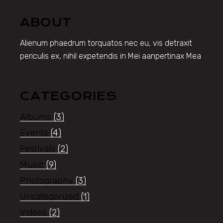
ABOUT
Alienum phaedrum torquatos nec eu, vis detraxit
periculis ex, nihil expetendis in Mei aanpertinax Mea
CATEGORIES
Albums
(3)
Events
(4)
Festivals
(2)
Music
(9)
Photography
(3)
Uncategorized
(1)
Videos
(2)