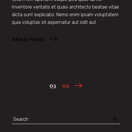
inventore veritatis et quasi architecto beatae vitae
dicta sunt explicabo. Nemo enim ipsam voluptatem
quia voluptas sit aspernatur aut odit aut
READ MORE
POSTS
01
02
PAGINATION
Search
for: