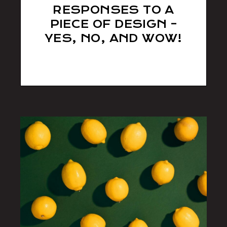
RESPONSES TO A
PIECE OF DESIGN –
YES, NO, AND WOW!
sll538d