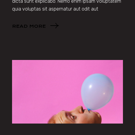
dicta sunt explicabo. Nemo enim ipsam voluptatem
quia voluptas sit aspernatur aut odit aut
READ MORE